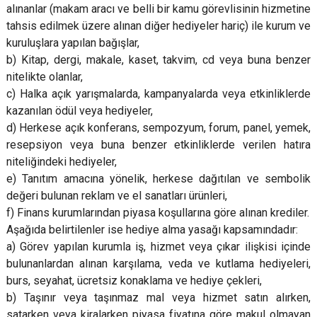
alınanlar (makam aracı ve belli bir kamu görevlisinin hizmetine
tahsis edilmek üzere alınan diğer hediyeler hariç) ile kurum ve
kuruluşlara yapılan bağışlar,
b) Kitap, dergi, makale, kaset, takvim, cd veya buna benzer
nitelikte olanlar,
c) Halka açık yarışmalarda, kampanyalarda veya etkinliklerde
kazanılan ödül veya hediyeler,
d) Herkese açık konferans, sempozyum, forum, panel, yemek,
resepsiyon veya buna benzer etkinliklerde verilen hatıra
niteliğindeki hediyeler,
e) Tanıtım amacına yönelik, herkese dağıtılan ve sembolik
değeri bulunan reklam ve el sanatları ürünleri,
f) Finans kurumlarından piyasa koşullarına göre alınan krediler.
Aşağıda belirtilenler ise hediye alma yasağı kapsamındadır:
a) Görev yapılan kurumla iş, hizmet veya çıkar ilişkisi içinde
bulunanlardan alınan karşılama, veda ve kutlama hediyeleri,
burs, seyahat, ücretsiz konaklama ve hediye çekleri,
b) Taşınır veya taşınmaz mal veya hizmet satın alırken,
satarken veya kiralarken piyasa fiyatına göre makul olmayan