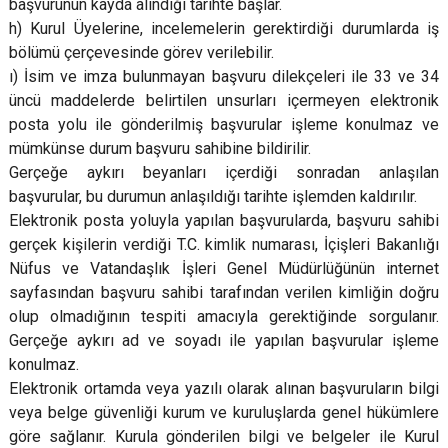
başvurunun kayda alındığı tarihte başlar.
h) Kurul Üyelerine, incelemelerin gerektirdiği durumlarda iş
bölümü çerçevesinde görev verilebilir.
ı) İsim ve imza bulunmayan başvuru dilekçeleri ile 33 ve 34
üncü maddelerde belirtilen unsurları içermeyen elektronik
posta yolu ile gönderilmiş başvurular işleme konulmaz ve
mümkünse durum başvuru sahibine bildirilir.
Gerçeğe aykırı beyanları içerdiği sonradan anlaşılan
başvurular, bu durumun anlaşıldığı tarihte işlemden kaldırılır.
Elektronik posta yoluyla yapılan başvurularda, başvuru sahibi
gerçek kişilerin verdiği T.C. kimlik numarası, İçişleri Bakanlığı
Nüfus ve Vatandaşlık İşleri Genel Müdürlüğünün internet
sayfasından başvuru sahibi tarafından verilen kimliğin doğru
olup olmadığının tespiti amacıyla gerektiğinde sorgulanır.
Gerçeğe aykırı ad ve soyadı ile yapılan başvurular işleme
konulmaz.
Elektronik ortamda veya yazılı olarak alınan başvuruların bilgi
veya belge güvenliği kurum ve kuruluşlarda genel hükümlere
göre sağlanır. Kurula gönderilen bilgi ve belgeler ile Kurul