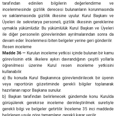
tarafından edinilen bilgilerin değerlendirme ve
incelenmesinde gizlilik derecesi bulunanların korunmasında
ve saklanmasında gizlilik ilkesine uyulur. Kurul Başkanı ve
Üyeleri ile sekretarya personeli, gizlilik ilkesinin gereklerine
uymakla yükümlüdür. Bu yükümlülük Kurul Başkan ve Üyeleri
ile diğer personelin görevlerinden ayrılmalarından sonra da
devam eder. İncelenmesi biten belgeler yerine geri gönderilir.
Resen inceleme
Madde 36 —
Kurulun inceleme yetkisi içinde bulunan bir kamu
görevlisinin etik ilkelere aykırı davrandığının çeşitli yollarla
öğrenilmesi üzerine Kurul resen inceleme yetkisini
kullanabilir.
a) Bu konuda Kurul Başkanınca görevlendirilecek bir üyenin
veya raportörün gözetiminde gerekli bilgiler toplanarak
hazırlanan rapor Başkana sunulur.
b) Başkan tarafından belirlenecek gündemde konu Kurulda
görüşülerek gerekirse inceleme derinleştirilmek suretiyle
gerekli bilgi ve belgeler getirtilir. İnceleme 35 inci maddede
belirlenen usule göre tamamlanır, gerekli karar verilir.