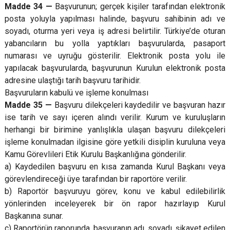
Madde 34 —
Başvurunun; gerçek kişiler tarafından elektronik
posta yoluyla yapılması halinde, başvuru sahibinin adı ve
soyadı, oturma yeri veya iş adresi belirtilir. Türkiye’de oturan
yabancıların bu yolla yaptıkları başvurularda, pasaport
numarası ve uyruğu gösterilir. Elektronik posta yolu ile
yapılacak başvurularda, başvurunun Kurulun elektronik posta
adresine ulaştığı tarih başvuru tarihidir.
Başvuruların kabulü ve işleme konulması
Madde 35 —
Başvuru dilekçeleri kaydedilir ve başvuran hazır
ise tarih ve sayı içeren alındı verilir. Kurum ve kuruluşların
herhangi bir birimine yanlışlıkla ulaşan başvuru dilekçeleri
işleme konulmadan ilgisine göre yetkili disiplin kuruluna veya
Kamu Görevlileri Etik Kurulu Başkanlığına gönderilir.
a) Kaydedilen başvuru en kısa zamanda Kurul Başkanı veya
görevlendireceği üye tarafından bir raportöre verilir.
b) Raportör başvuruyu görev, konu ve kabul edilebilirlik
yönlerinden inceleyerek bir ön rapor hazırlayıp Kurul
Başkanına sunar.
c) Raportörün raporunda, başvuranın adı, soyadı, şikayet edilen