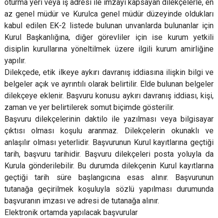
oturma yeri veya iş adresi ile imzayı kapsayan dilekçelerle, en
az genel müdür ve Kurulca genel müdür düzeyinde oldukları
kabul edilen EK-2 listede bulunan unvanlarda bulunanlar için
Kurul Başkanlığına, diğer görevliler için ise kurum yetkili
disiplin kurullarına yöneltilmek üzere ilgili kurum amirliğine
yapılır.
Dilekçede, etik ilkeye aykırı davranış iddiasına ilişkin bilgi ve
belgeler açık ve ayrıntılı olarak belirtilir. Elde bulunan belgeler
dilekçeye eklenir. Başvuru konusu aykırı davranış iddiası, kişi,
zaman ve yer belirtilerek somut biçimde gösterilir.
Başvuru dilekçelerinin daktilo ile yazılması veya bilgisayar
çıktısı olması koşulu aranmaz. Dilekçelerin okunaklı ve
anlaşılır olması yeterlidir. Başvurunun Kurul kayıtlarına geçtiği
tarih, başvuru tarihidir. Başvuru dilekçeleri posta yoluyla da
Kurula gönderilebilir. Bu durumda dilekçenin Kurul kayıtlarına
geçtiği tarih süre başlangıcına esas alınır. Başvurunun
tutanağa geçirilmek koşuluyla sözlü yapılması durumunda
başvuranın imzası ve adresi de tutanağa alınır.
Elektronik ortamda yapılacak başvurular