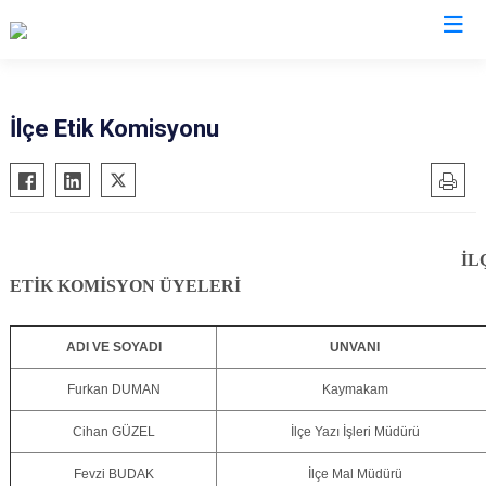
Van
İlçe Etik Komisyonu
Bahçesaray
Gürpınar
Başkale
Muradiye
Çaldıran
Özalp
İL
Çatak
Saray
ETİK KOMİSYON ÜYELERİ
Edremit
İpekyolu
Erciş
Tuşba
ADI VE SOYADI
UNVANI
Gevaş
Furkan DUMAN
Kaymakam
Cihan GÜZEL
İlçe Yazı İşleri Müdürü
Fevzi BUDAK
İlçe Mal Müdürü