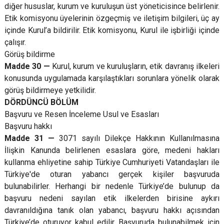
diğer hususlar, kurum ve kuruluşun üst yöneticisince belirlenir.
Etik komisyonu üyelerinin özgeçmiş ve iletişim bilgileri, üç ay
içinde Kurul’a bildirilir. Etik komisyonu, Kurul ile işbirliği içinde
çalışır.
Görüş bildirme
Madde 30 —
Kurul, kurum ve kuruluşların, etik davranış ilkeleri
konusunda uygulamada karşılaştıkları sorunlara yönelik olarak
görüş bildirmeye yetkilidir.
DÖRDÜNCÜ BÖLÜM
Başvuru ve Resen İnceleme Usul ve Esasları
Başvuru hakkı
Madde 31 —
3071 sayılı Dilekçe Hakkının Kullanılmasına
İlişkin Kanunda belirlenen esaslara göre, medeni hakları
kullanma ehliyetine sahip Türkiye Cumhuriyeti Vatandaşları ile
Türkiye'de oturan yabancı gerçek kişiler başvuruda
bulunabilirler. Herhangi bir nedenle Türkiye’de bulunup da
başvuru nedeni sayılan etik ilkelerden birisine aykırı
davranıldığına tanık olan yabancı, başvuru hakkı açısından
Türkiye’de oturuyor kabul edilir. Başvuruda bulunabilmek için