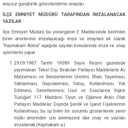
araçsız günübirlik görevlendirme onayları.
İLÇE EMNİYET MÜDÜRÜ TARAFINDAN İMZALANACAK
YAZILAR
İlçe Emniyet Müdürü bu yönergenin E Maddesinde belirtilen
birim amirlerinin imzalayacağı imza ve onaylara ek olarak
“Kaymakam Adına” aşağıda sayılan konularında imza ve onay
işlemlerini yapar.
29.09.1987 Tarihli 19589 Sayılı Resmi gazetede
yayımlanan ‘Tekel Dışı Bırakılan Patlayıcı Maddelerle Av
Malzemesi ve Benzerlerinin Üretimi, İthali, Taşınması,
Saklanması, Depolanması, Satışı, Kullanılması, Yok
Edilmesi, Denetlenmesi Usul ve Esaslarına İlişkin
Tüzüğün’ 117. Maddesi ‘Oyun ve Eğlence Aracı Olan
Patlayıcı Maddeler Dışında Şenlik ve İşaret Fişeklerinin
Kullanılması, bu işi bilen bir sorumlu gösterilerek yerel
mülki amirinden izin alınmasına’ dair onay ve yazıları
imzalamak.(Kaymakam a.)