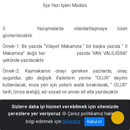
İlçe Yazı İşleri Müdürü
3. Yazışmalarda standartlaşmaya özen
gösterilecektir.
Örnek-1: Bir yazıda “Vilayet Makamına “ bir başka yazıda “ İl
Makamına” değil her yazıda ‘VAN VALİLİĞİNE’
şeklinde yazılacaktır.
Örnek-2: Kaymakamın onayı gereken yazılarda, onay,
uygundur, gibi değişik ifadelerin yerine “OLUR” deyimi
kullanılacak, imza yeri için yeterli aralık bırakılacak, “ OLUR”
tarih, (imza aralığı), ad-soyad ve unvan alt alta yazılacaktır.
Örnek-3: Sonuç ifadeleri; “Bilgilerinize rica ederim”,
Sizlere daha iyi hizmet verebilmek için sitemizde
“Bilgilerinize arz ederim”, “Bilgi ve gereğini rica ederim”, veya
çerezlere yer veriyoruz
🍪 Çerez politikamız hakkında
”Gereğini bilgilerinize arz ederim” şeklinde yazılacaktır.
bilgi edinmek için
tıklayınız
Kabul et
Örnek-4: Üst ve ast makamlara veya eş ve ast makamlara