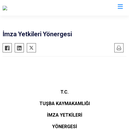
Van
İmza Yetkileri Yönergesi
Bahçesaray
Gürpınar
Başkale
Muradiye
Çaldıran
Özalp
Çatak
Saray
Edremit
İpekyolu
Erciş
Tuşba
T.C.
Gevaş
TUŞBA KAYMAKAMLIĞI
İMZA YETKİLERİ
YÖNERGESİ