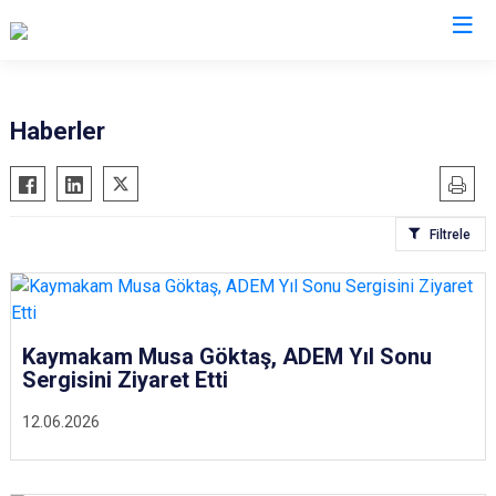
Van
Haberler
Bahçesaray
Gürpınar
Başkale
Muradiye
Filtrele
Çaldıran
Özalp
Çatak
Saray
Edremit
İpekyolu
Erciş
Tuşba
Kaymakam Musa Göktaş, ADEM Yıl Sonu
Sergisini Ziyaret Etti
Gevaş
12.06.2026